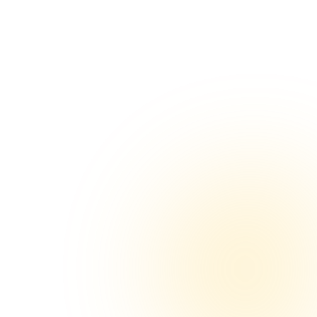
Nama Produk
Harga
Aksi
Cloud Server 1000 Siswa
1jt.
/ tahun
Pesan
Android Exam Client for Cloud Server
250k
/ tahun
Pesan
iOS Exam Client for Cloud Server
350k
/ tahun
Pesan
Aplikasi Ujian Semioffline
1jt
/ tahun
Pesan
Aplikasi Ujian Online
1jt
/ tahun
Pesan
Server RDM
500k
/ tahun
Pesan
Website Sekolah
1jt
/ tahun
Pesan